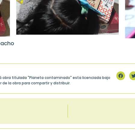
macho
á obra titulada "Planeta contaminado" esta licenciada bajo
r de la obra para compartir y distribuir.