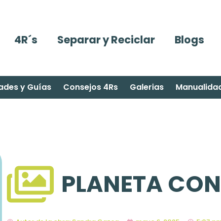
4R´s
Separar y Reciclar
Blogs
ades y Guías
Consejos 4Rs
Galerias
Manualida
PLANETA CO