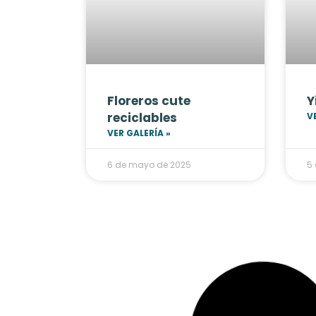
Floreros cute
Y
reciclables
V
VER GALERÍA »
6 de mayo de 2025
5
JUGUETE
ACC