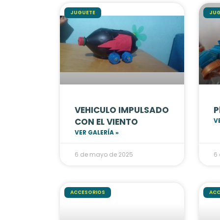
JUGUETE
JUG
VEHICULO IMPULSADO
P
CON EL VIENTO
V
VER GALERÍA »
6 de mayo de 2025
6
ACCESORIOS
ACC