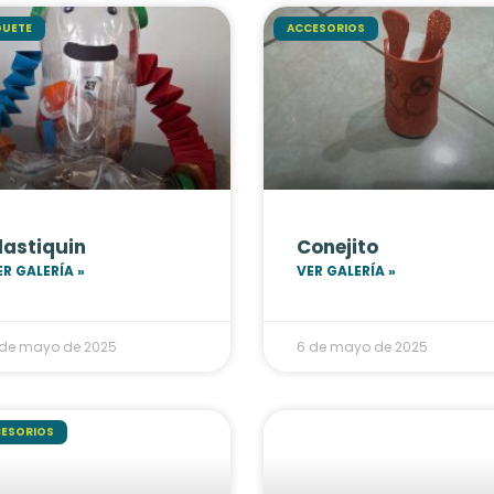
UETE
ACCESORIOS
lastiquin
Conejito
ER GALERÍA »
VER GALERÍA »
 de mayo de 2025
6 de mayo de 2025
ESORIOS