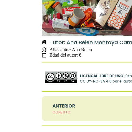
Tutor: Ana Belen Montoya Ca
Alias autor: Ana Belen
Edad del autor: 6
LICENCIA LIBRE DE USO:
Est
CC BY-NC-SA 4.0
por el auto
ANTERIOR
CONEJITO