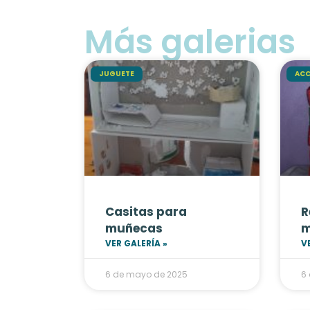
Más galerias
JUGUETE
ACC
Casitas para
R
muñecas
VER GALERÍA »
V
6 de mayo de 2025
6