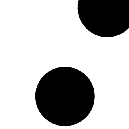
Helicoptero Policia
V
VER GALERÍA »
V
6 de mayo de 2025
6