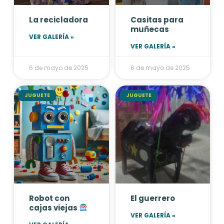
La recicladora
Casitas para
muñecas
VER GALERÍA »
VER GALERÍA »
6 de mayo de 2025
6 de mayo de 2025
JUGUETE
JUGUETE
Robot con
El guerrero
cajas viejas
VER GALERÍA »