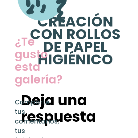
Dinosaurio con
REMIL POR LOS
botella de
AIRES
plastico y
VER GALERÍA »
papel periódico
VER GALERÍA »
7 de mayo de 2025
6 de mayo de 2025