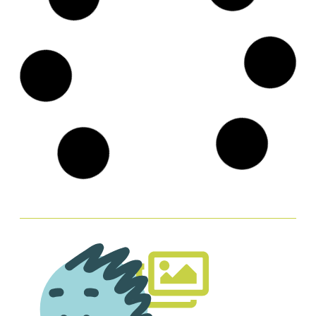
Reciclando
Planeta
para mamá
contaminado
VER GALERÍA »
VER GALERÍA »
6 de mayo de 2025
6 de mayo de 2025
JUGUETE