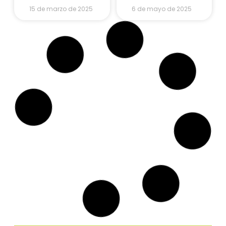
15 de marzo de 2025
6 de mayo de 2025
JUGUETE
ACCESORIOS
Haz un avión
Floreros cute
con rollos de
reciclables
papel higiénico
VER GALERÍA »
VER GALERÍA »
15 de marzo de 2025
6 de mayo de 2025