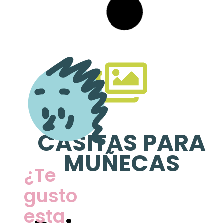
JARDINERÍA
Bote multiusos
AlPLAneta hay
que cuidar
VER GALERÍA »
VER GALERÍA »
6 de mayo de 2025
7 de mayo de 2025