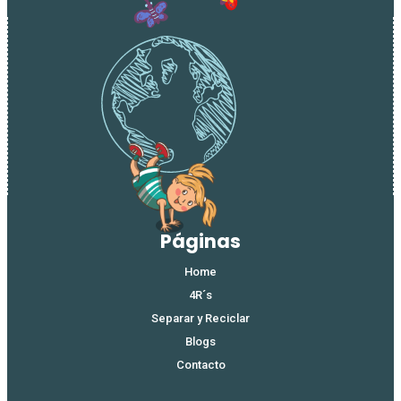
felicitaciones,
agradece
la
inspiración.
Nombre
*
Correo electrónico
*
Web
Guarda mi nombre, correo electrónico y web en
este navegador para la próxima vez que comente.