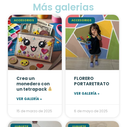
Más galerias
ACCESORIOS
ACCESORIOS
Crea un
FLORERO
monedero con
PORTARETRATO
un tetrapack
VER GALERÍA »
VER GALERÍA »
15 de marzo de 2025
6 de mayo de 2025
JUGUETE
JUGUETE