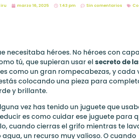
iru
marzo 16, 2025
1:43 pm
Sin comentarios
Co
ue necesitaba héroes. No héroes con capa
omo tú, que supieran usar el
secreto de la
 es como un gran rompecabezas, y cada 
, estás colocando una pieza para complet
e y brillante.
Alguna vez has tenido un juguete que usa
educir es como cuidar ese juguete para 
, cuando cierras el grifo mientras te lav
o agua, un recurso muy valioso. O cuando