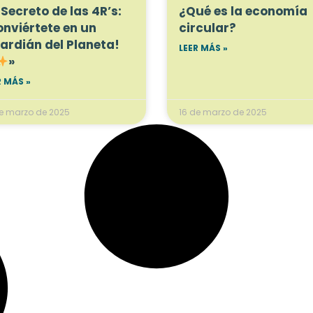
 Secreto de las 4R’s:
¿Qué es la economía
onviértete en un
circular?
ardián del Planeta!
LEER MÁS »
»
R MÁS »
de marzo de 2025
16 de marzo de 2025