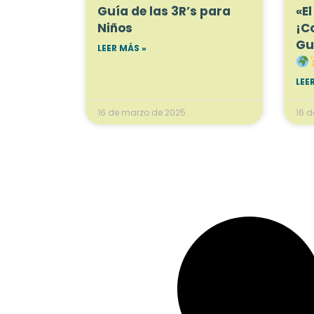
Guía de las 3R’s para
«El
Niños
¡C
Gu
LEER MÁS »
LEE
16 de marzo de 2025
16 