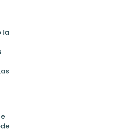
 la
s
Las
de
ede