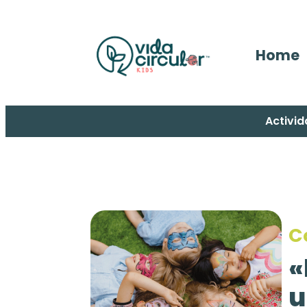
Home
Activid
C
«
u