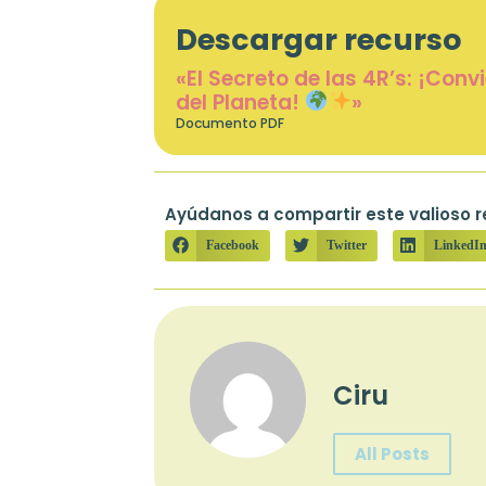
Descargar recurso
«El Secreto de las 4R’s: ¡Conv
del Planeta!
»
Documento PDF
Ayúdanos a compartir este valioso r
Facebook
Twitter
LinkedI
Ciru
All Posts