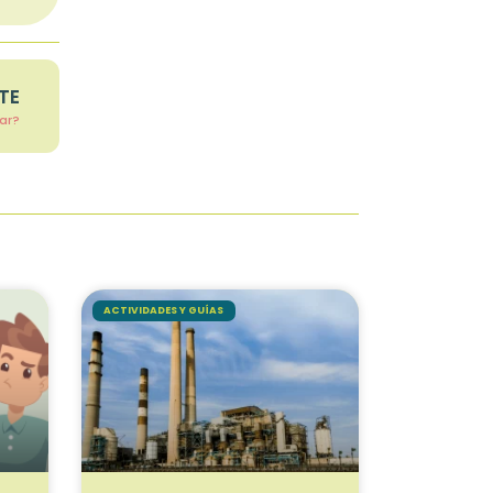
TE
lar?
ACTIVIDADES Y GUÍAS