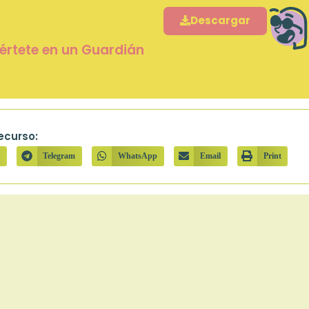
Descargar
iértete en un Guardián
ecurso:
n
Telegram
WhatsApp
Email
Print