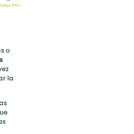
nsejo 4Rs
s o
s
vez
ar la
bas
que
as