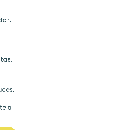
lar,
tas.
uces,
rte a