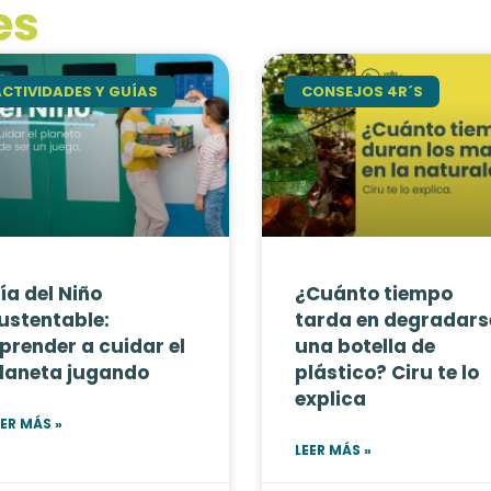
es
ACTIVIDADES Y GUÍAS
CONSEJOS 4R´S
ía del Niño
¿Cuánto tiempo
ustentable:
tarda en degradars
prender a cuidar el
una botella de
laneta jugando
plástico? Ciru te lo
explica
EER MÁS »
LEER MÁS »