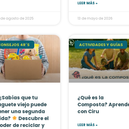
LEER MÁS »
 de agosto de 2025
13 de mayo de 2026
CONSEJOS 4R´S
ACTIVIDADES Y GUÍAS
¿Sabías que tu
¿Qué es la
uguete viejo puede
Composta? Aprend
ener una segunda
con Ciru
ida?
Descubre el
oder de reciclar y
LEER MÁS »