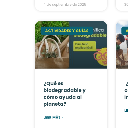
4 de septiembre de 2025
30
ACTIVIDADES Y GUÍAS
¿Qué es
¿
biodegradable y
o
cómo ayuda al
i
planeta?
L
LEER MÁS »