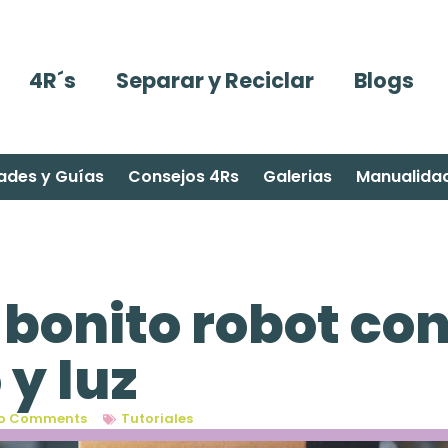
4R´s
Separar y Reciclar
Blogs
ades y Guías
Consejos 4Rs
Galerias
Manualida
bonito robot co
y luz
o Comments
Tutoriales